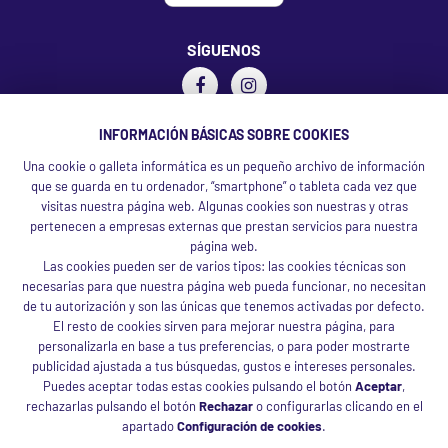
SÍGUENOS
INFORMACIÓN BÁSICAS SOBRE COOKIES
TE PUEDE INTERESAR
Una cookie o galleta informática es un pequeño archivo de información
Entra en tu cuenta
que se guarda en tu ordenador, “smartphone” o tableta cada vez que
Ver pedidos
visitas nuestra página web. Algunas cookies son nuestras y otras
Preguntas frecuentes
pertenecen a empresas externas que prestan servicios para nuestra
página web.
Las cookies pueden ser de varios tipos: las cookies técnicas son
MÁS INFORMACIÓN
necesarias para que nuestra página web pueda funcionar, no necesitan
de tu autorización y son las únicas que tenemos activadas por defecto.
Canal ético
El resto de cookies sirven para mejorar nuestra página, para
Condiciones de venta
personalizarla en base a tus preferencias, o para poder mostrarte
Aviso legal
publicidad ajustada a tus búsquedas, gustos e intereses personales.
Protección de datos
Puedes aceptar todas estas cookies pulsando el botón
Aceptar
,
rechazarlas pulsando el botón
Rechazar
o configurarlas clicando en el
Política de cookies
apartado
Configuración de cookies
.
Política de inocuidad alimentaria