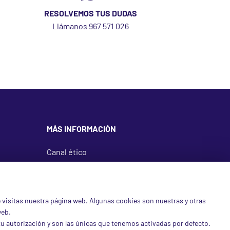
RESOLVEMOS TUS DUDAS
Llámanos 967 571 026
MÁS INFORMACIÓN
Canal ético
Condiciones de venta
Aviso legal
Protección de datos
 visitas nuestra página web. Algunas cookies son nuestras y otras
Política de cookies
web.
Política de inocuidad alimentaria
u autorización y son las únicas que tenemos activadas por defecto.