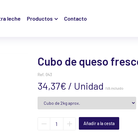
ra leche
Productos
Contacto
Cubo de queso fresc
Ref.
043
34,37€ / Unidad
IVA incluido
Quitar
Añadir
unidad
unidad